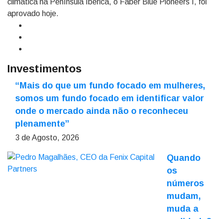
climática na Península Ibérica, o Faber Blue Pioneers I, foi
aprovado hoje.
Investimentos
“Mais do que um fundo focado em mulheres,
somos um fundo focado em identificar valor
onde o mercado ainda não o reconheceu
plenamente”
3 de Agosto, 2026
Quando
os
números
mudam,
muda a