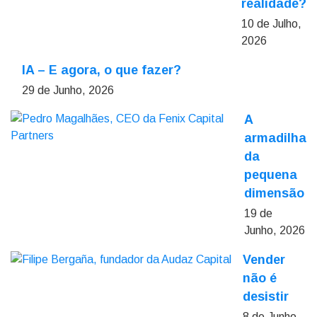
realidade?
10 de Julho,
2026
IA – E agora, o que fazer?
29 de Junho, 2026
A
armadilha
da
pequena
dimensão
19 de
Junho, 2026
Vender
não é
desistir
8 de Junho,