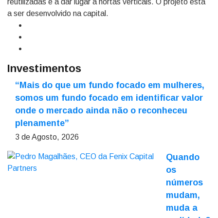
reutilizadas e a dar lugar a hortas verticais. O projeto está
a ser desenvolvido na capital.
Investimentos
“Mais do que um fundo focado em mulheres,
somos um fundo focado em identificar valor
onde o mercado ainda não o reconheceu
plenamente”
3 de Agosto, 2026
Quando
os
números
mudam,
muda a