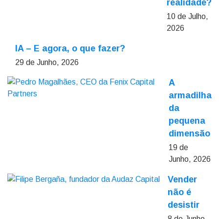
realidade?
10 de Julho,
2026
IA – E agora, o que fazer?
29 de Junho, 2026
A
armadilha
da
pequena
dimensão
19 de
Junho, 2026
Vender
não é
desistir
8 de Junho,