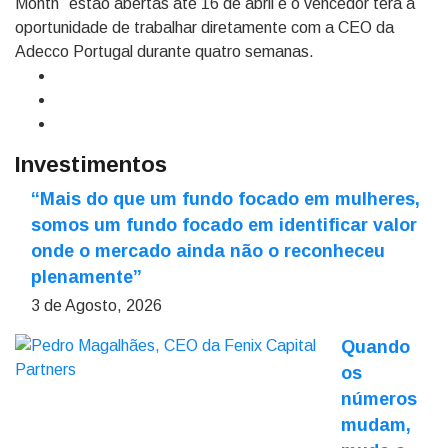
Month” estão abertas até 16 de abril e o vencedor terá a
oportunidade de trabalhar diretamente com a CEO da
Adecco Portugal durante quatro semanas.
Investimentos
“Mais do que um fundo focado em mulheres,
somos um fundo focado em identificar valor
onde o mercado ainda não o reconheceu
plenamente”
3 de Agosto, 2026
Quando
os
números
mudam,