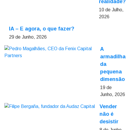
realidade?
10 de Julho,
2026
IA – E agora, o que fazer?
29 de Junho, 2026
A
armadilha
da
pequena
dimensão
19 de
Junho, 2026
Vender
não é
desistir
8 de Junho,