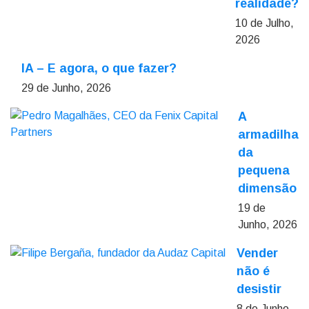
realidade?
10 de Julho,
2026
IA – E agora, o que fazer?
29 de Junho, 2026
A
armadilha
da
pequena
dimensão
19 de
Junho, 2026
Vender
não é
desistir
8 de Junho,