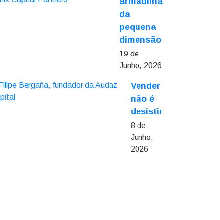
armadilha
da
pequena
dimensão
19 de
Junho, 2026
Vender
não é
desistir
8 de
Junho,
2026