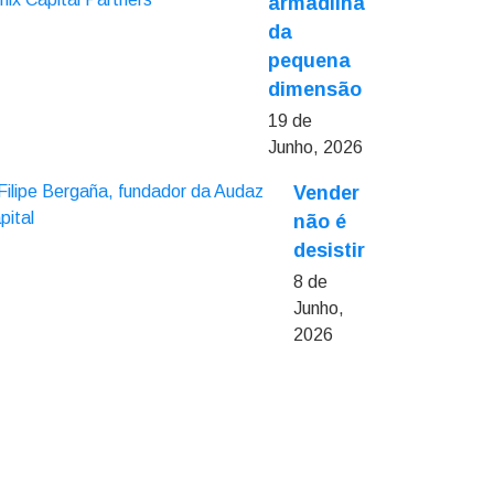
armadilha
da
pequena
dimensão
19 de
Junho, 2026
Vender
não é
desistir
8 de
Junho,
2026