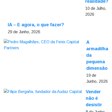
realidade?
10 de Julho,
2026
IA – E agora, o que fazer?
29 de Junho, 2026
A
armadilha
da
pequena
dimensão
19 de
Junho, 2026
Vender
não é
desistir
8 de Junho,