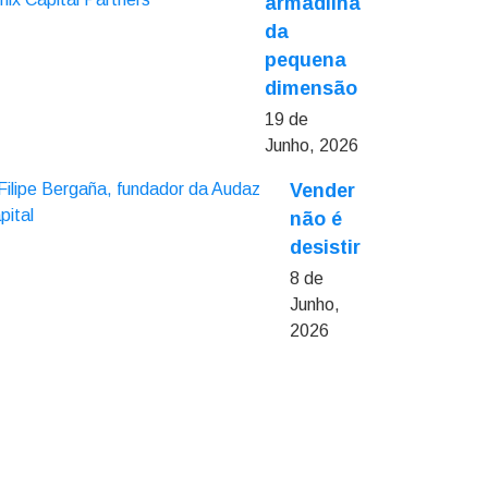
armadilha
da
pequena
dimensão
19 de
Junho, 2026
Vender
não é
desistir
8 de
Junho,
2026