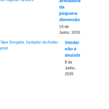
armadilha
da
pequena
dimensão
19 de
Junho, 2026
Vender
não é
desistir
8 de
Junho,
2026