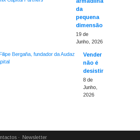
armadilha
da
pequena
dimensão
19 de
Junho, 2026
Vender
não é
desistir
8 de
Junho,
2026
ntactos
Newsletter