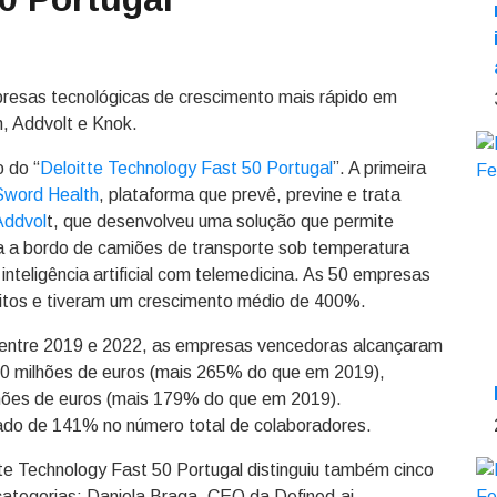
mpresas tecnológicas de crescimento mais rápido em
, Addvolt e Knok.
 do “
Deloitte Technology Fast 50 Portugal
”. A primeira
Sword Health
, plataforma que prevê, previne e trata
Addvol
t, que desenvolveu uma solução que permite
ica a bordo de camiões de transporte sob temperatura
inteligência artificial com telemedicina. As 50 empresas
tritos e tiveram um crescimento médio de 400%.
e entre 2019 e 2022, as empresas vencedoras alcançaram
50 milhões de euros (mais 265% do que em 2019),
hões de euros (mais 179% do que em 2019).
ado de 141% no número total de colaboradores.
te Technology Fast 50 Portugal distinguiu também cinco
ategorias: Daniela Braga, CEO da Defined.ai,