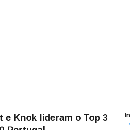
I
t e Knok lideram o Top 3
0 Portugal