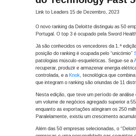
Link to Leaders
15 de Dezembro, 2023
O novo ranking da Deloitte distinguiu as 50 e
Portugal. O top 3 é ocupado pela Sword Health
Já são conhecidos os vencedores da 1.ª edição
posição do ranking é ocupada pelo “unicórnio”
patologias músculo-esqueléticas. Segue-se a
recuperar, produzir e armazenar energia elétr
controlada, e a
Knok
, tecnológica que combina 
que integram o ranking são oriundas de 11 dis
Nesta edição, que teve um período de anális
um volume de negócios agregado superior a 5
enquanto as exportações atingiram os 250 mil
Paralelamente, existiu um crescimento acumul
Além das 50 empresas selecionadas, o “Deloit
empresas e uma personalidade nas seguintes c