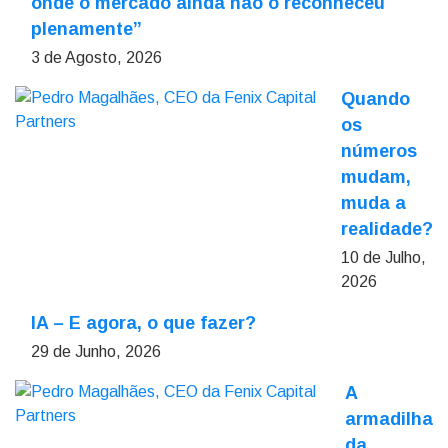
onde o mercado ainda não o reconheceu
plenamente”
3 de Agosto, 2026
Quando
os
números
mudam,
muda a
realidade?
10 de Julho,
2026
IA – E agora, o que fazer?
29 de Junho, 2026
A
armadilha
da