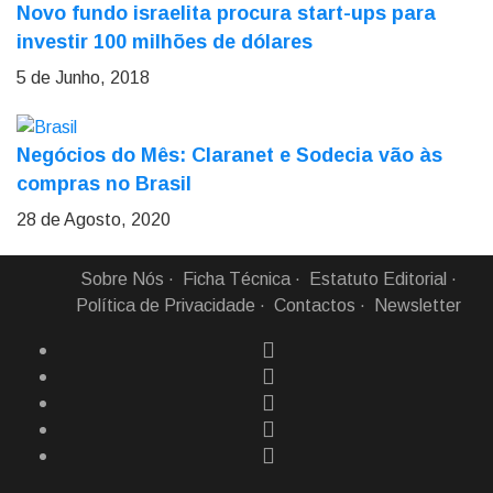
Novo fundo israelita procura start-ups para
investir 100 milhões de dólares
5 de Junho, 2018
Negócios do Mês: Claranet e Sodecia vão às
compras no Brasil
28 de Agosto, 2020
Sobre Nós
Ficha Técnica
Estatuto Editorial
Política de Privacidade
Contactos
Newsletter