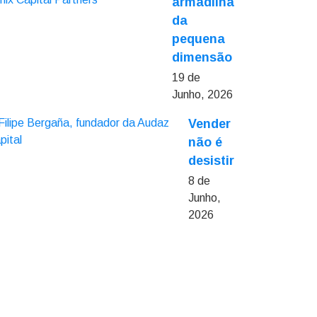
armadilha
da
pequena
dimensão
19 de
Junho, 2026
Vender
não é
desistir
8 de
Junho,
2026