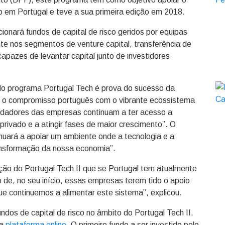
co em Portugal e teve a sua primeira edição em 2018.
onará fundos de capital de risco geridos por equipas
te nos segmentos de venture capital, transferência de
pazes de levantar capital junto de investidores
 do programa Portugal Tech é prova do sucesso da
ar o compromisso português com o vibrante ecossistema
undadores das empresas continuam a ter acesso a
rivado e a atingir fases de maior crescimento”. O
tinuará a apoiar um ambiente onde a tecnologia e a
nsformação da nossa economia”.
ação do Portugal Tech II que se Portugal tem atualmente
o de, no seu início, essas empresas terem tido o apoio
ue continuemos a alimentar este sistema”, explicou.
ndos de capital de risco no âmbito do Portugal Tech II.
ua
plataforma online
. O primeiro fundo a ser investido pelo