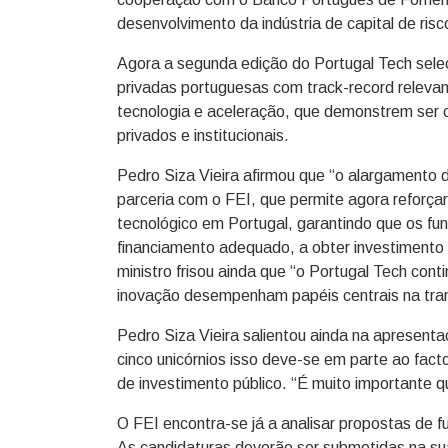
desenvolvimento da indústria de capital de ris
Agora a segunda edição do Portugal Tech seleci
privadas portuguesas com track-record relevan
tecnologia e aceleração, que demonstrem ser ca
privados e institucionais.
Pedro Siza Vieira afirmou que “o alargamento
parceria com o FEI, que permite agora reforç
tecnológico em Portugal, garantindo que os f
financiamento adequado, a obter investimento p
ministro frisou ainda que “o Portugal Tech con
inovação desempenham papéis centrais na tra
Pedro Siza Vieira salientou ainda na apresent
cinco unicórnios isso deve-se em parte ao fact
de investimento público. “É muito importante q
O FEI encontra-se já a analisar propostas de fu
As candidaturas deverão ser submetidas na s