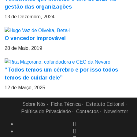
gestão das organizações
13 de Dezembro, 2024
O vencedor improvável
28 de Maio, 2019
“Todos temos um cérebro e por isso todos
temos de cuidar dele”
12 de Março, 2025
Sobre Nós
Ficha Técnica
Estatuto Editorial
Política de Privacidade
Contactos
Newsletter