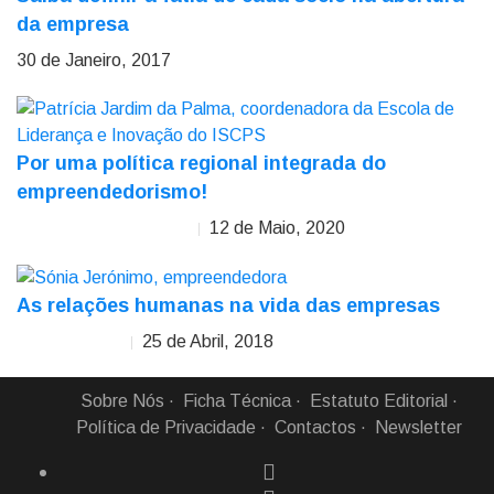
da empresa
30 de Janeiro, 2017
Por uma política regional integrada do
empreendedorismo!
12 de Maio, 2020
Patrícia Jardim da Palma
As relações humanas na vida das empresas
25 de Abril, 2018
Sónia Jerónimo
Sobre Nós
Ficha Técnica
Estatuto Editorial
Política de Privacidade
Contactos
Newsletter