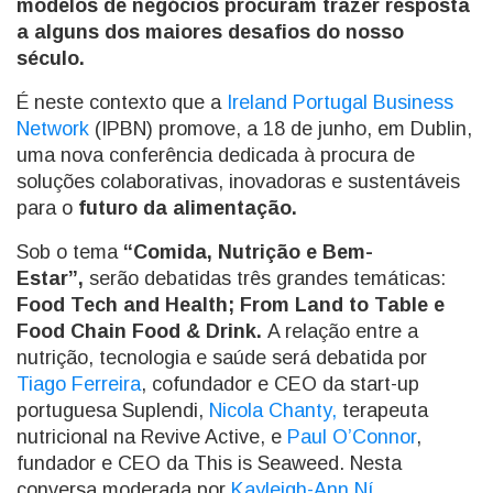
modelos de negócios procuram trazer resposta
a alguns dos maiores desafios do nosso
século.
É neste contexto que a
Ireland Portugal Business
Network
(IPBN) promove, a 18 de junho, em Dublin,
uma nova conferência dedicada à procura de
soluções colaborativas, inovadoras e sustentáveis
para o
futuro da alimentação.
Sob o tema
“Comida, Nutrição e Bem-
Estar”,
serão debatidas três grandes temáticas:
Food Tech and Health; From Land to Table e
Food Chain Food & Drink.
A relação entre a
nutrição, tecnologia e saúde será debatida por
Tiago Ferreira
, cofundador e CEO da start-up
portuguesa Suplendi,
Nicola Chanty,
terapeuta
nutricional na Revive Active, e
Paul O’Connor
,
fundador e CEO da This is Seaweed. Nesta
conversa moderada por
Kayleigh-Ann Ní