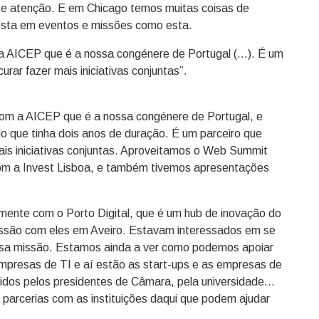
 atenção. E em Chicago temos muitas coisas de
osta em eventos e missões como esta.
AICEP que é a nossa congénere de Portugal (…). É um
rar fazer mais iniciativas conjuntas”.
m a AICEP que é a nossa congénere de Portugal, e
 que tinha dois anos de duração. É um parceiro que
ais iniciativas conjuntas. Aproveitamos o Web Summit
com a Invest Lisboa, e também tivemos apresentações
ente com o Porto Digital, que é um hub de inovação do
issão com eles em Aveiro. Estavam interessados em se
 essa missão. Estamos ainda a ver como podemos apoiar
mpresas de TI e aí estão as start-ups e as empresas de
idos pelos presidentes de Câmara, pela universidade…
parcerias com as instituições daqui que podem ajudar