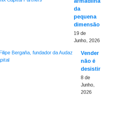
armadilha
da
pequena
dimensão
19 de
Junho, 2026
Vender
não é
desistir
8 de
Junho,
2026