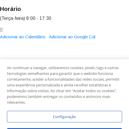
Horário
(Terça-feira) 8:00 - 17:30
Adicionar ao Calendário
Adicionar ao Google Cal
Ao continuar a navegar, utilizaremos cookies, pixels, tags e outras
Sobre Nós
Ficha Técnica
Estatuto Editorial
tecnologias semelhantes para garantir que o website funciona
Política de Privacidade
Contactos
Newsletter
corretamente, aceder a funcionalidades das redes sociais, permitir
uma experiência personalizada e ainda recolher estatísticas e
informação sobre visitas. Ao clicar em “Aceitar todos os cookies”,
poderemos também entregar os conteúdos e anúncios mais
relevantes.
Configuração