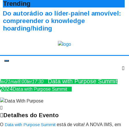
Trending
Do autorádio ao líder-painel amovível:
compreender o knowledge
hoarding/hiding
Data with Purpose Summit
ter
21
mai
8:00
ter
17:30
2024
Data with Purpose Summit
Detalhes do Evento
O
Data with Purpose Summit
está de volta! A NOVA IMS, em