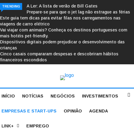
A Ler: A lista de verão de Bill Gates
TRENDING
Prepare-se para que o jet lag não estrague as férias
Este guia tem dicas para evitar filas nos carregamentos nas
viagens de carro elétrico
Vai viajar com animais? Conheça os destinos portugueses com
mais hotéis pet-friendly.
Dispositivos digitais podem prejudicar o desenvolvimento das
crianças
Cinco casais compararam despesas e descobriram hábitos
financeiros escondidos
INÍCIO
NOTÍCIAS
NEGÓCIOS
INVESTIMENTOS
EMPRESAS E START-UPS
OPINIÃO
AGENDA
LINK+
EMPREGO