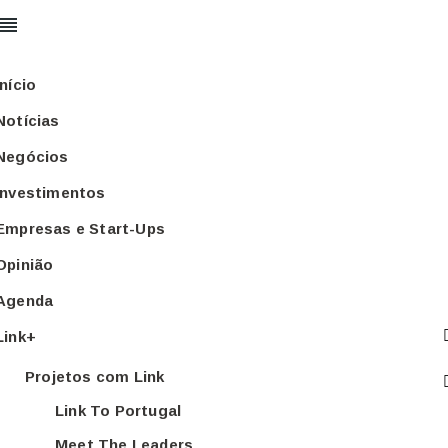
Início
Notícias
Negócios
Investimentos
Empresas e Start-Ups
Opinião
Agenda
Link+
Projetos com Link
Link To Portugal
Meet The Leaders