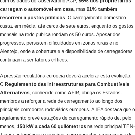
com os dados do Observatório ACP,
86% dos proprietários
carregam o automóvel em casa
, mas
91% também
recorrem a postos públicos
. O carregamento doméstico
custa, em média, até cerca de sete euros, enquanto os gastos
mensais na rede pública rondam os 50 euros. Apesar dos
progressos, persistem dificuldades em zonas rurais e no
Alentejo, onde a cobertura e a disponibilidade de carregadores
continuam a ser fatores críticos.
A pressão regulatória europeia deverá acelerar esta evolução.
O
Regulamento das Infraestruturas para Combustíveis
Alternativos
, conhecido como
AFIR
, obriga os Estados-
membros a reforçar a rede de carregamento ao longo dos
principais corredores rodoviários europeus. A IEA destaca que o
regulamento prevê estações de carregamento rápido de, pelo
menos,
150 kW a cada 60 quilómetros
na rede principal TEN-
T para automóveis e carrinhas, com requisitos progressivos de