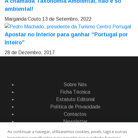
A chamada Taxonomia Ambiental, não é só
ambiental!
Margarida Couto
13 de Setembro, 2022
Apostar no Interior para ganhar “Portugal por
Inteiro”
28 de Dezembro, 2017
Sobre Nós
Ficha Técnica
Estatuto Editorial
Política de Privacidade
Contactos
Newsletter
Ao continuar a navegar, utilizaremos cookies, pixels, tags e outras
tecnologias semelhantes para garantir que o website funciona