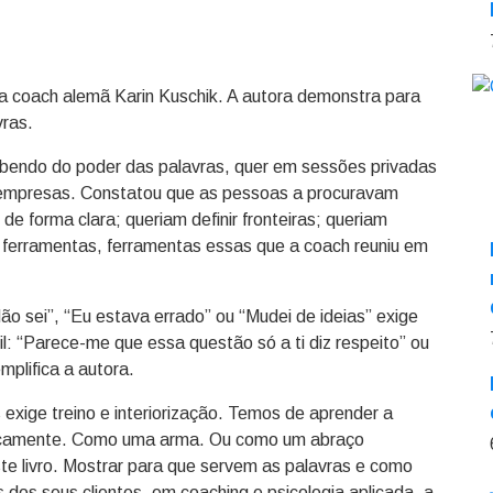
 da coach alemã Karin Kuschik. A autora demonstra para
ras.
ebendo do poder das palavras, quer em sessões privadas
 empresas. Constatou que as pessoas a procuravam
e forma clara; queriam definir fronteiras; queriam
 ferramentas, ferramentas essas que a coach reuniu em
o sei”, “Eu estava errado” ou “Mudei de ideias” exige
cil: “Parece-me que essa questão só a ti diz respeito” ou
plifica a autora.
exige treino e interiorização. Temos de aprender a
ticamente. Como uma arma. Ou como um abraço
te livro. Mostrar para que servem as palavras e como
 dos seus clientes, em coaching e psicologia aplicada, a