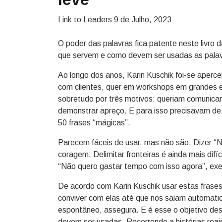
Link to Leaders
9 de Julho, 2023
O poder das palavras fica patente neste livro
que servem e como devem ser usadas as palav
Ao longo dos anos, Karin Kuschik foi-se aperc
com clientes, quer em workshops em grandes
sobretudo por três motivos: queriam comunicar d
demonstrar apreço. E para isso precisavam de
50 frases “mágicas”.
Parecem fáceis de usar, mas não são. Dizer “Nã
coragem. Delimitar fronteiras é ainda mais difí
“Não quero gastar tempo com isso agora”, exem
De acordo com Karin Kuschik usar estas frases 
conviver com elas até que nos saiam automa
espontâneo, assegura. E é esse o objetivo des
devem ser usadas. Recorrendo a histórias reais