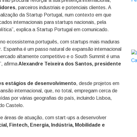
rão procurar reforçar a sua presença internacional,
idores
, parceiros industriais e potenciais clientes. A
onalização da Startup Portugal, num contexto em que
dos internacionais para startups nacionais, pela
olítica”, explica a Startup Portugal em comunicado.
 no ecossistema português, com startups mais maduras
. Espanha é um passo natural de expansão internacional
ercado altamente competitivo e o South Summit é uma
, afirma
Alexandre Teixeira dos Santos, presidente
es estágios de desenvolvimento
, desde projetos em
xpansão internacional, que, no total, empregam cerca de
das por várias geografias do país, incluindo Lisboa,
 do Castelo.
de áreas de atuação, com start-ups a desenvolver
cial, Fintech, Energia, Indústria, Mobilidade e