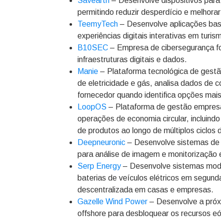
Savearth
– Desenvolve dispositivos para
permitindo reduzir desperdício e melhorar 
TeemyTech
– Desenvolve aplicações bas
experiências digitais interativas em turis
B10SEC
– Empresa de cibersegurança foc
infraestruturas digitais e dados.
Manie
– Plataforma tecnológica de gestã
de eletricidade e gás, analisa dados de 
fornecedor quando identifica opções mais
LoopOS
– Plataforma de gestão empresar
operações de economia circular, incluin
de produtos ao longo de múltiplos ciclos 
Deepneuronic
– Desenvolve sistemas de v
para análise de imagem e monitorização 
Serp Energy
– Desenvolve sistemas modu
baterias de veículos elétricos em segund
descentralizada em casas e empresas.
Gazelle Wind Power
– Desenvolve a próxi
offshore para desbloquear os recursos eó