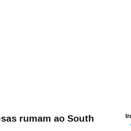
I
uesas rumam ao South