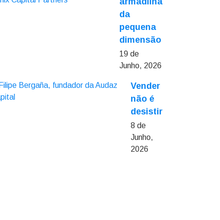
armadilha
da
pequena
dimensão
19 de
Junho, 2026
Vender
não é
desistir
8 de
Junho,
2026