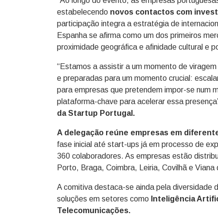
“Ao longo do evento, as empresas portuguesas i
estabelecendo
novos contactos com invest
participação integra a estratégia de internaci
Espanha se afirma como um dos primeiros merca
proximidade geográfica e afinidade cultural e p
“Estamos a assistir a um momento de viragem
e preparadas para um momento crucial: escalar
para empresas que pretendem impor-se num m
plataforma-chave para acelerar essa presença”
da Startup Portugal.
A delegação reúne empresas em diferent
fase inicial até start-ups já em processo de e
360 colaboradores. As empresas estão distribuí
Porto, Braga, Coimbra, Leiria, Covilhã e Viana
A comitiva destaca-se ainda pela diversidade 
soluções em setores como
Inteligência Artifi
Telecomunicações.