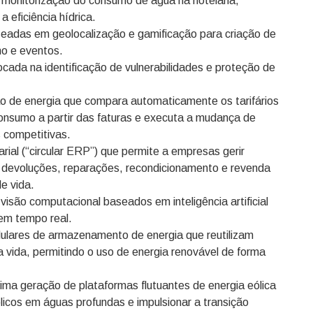
 monitorização do consumo de água na hotelaria,
a eficiência hídrica.
eadas em geolocalização e gamificação para criação de
mo e eventos.
ada na identificação de vulnerabilidades e proteção de
o de energia que compara automaticamente os tarifários
consumo a partir das faturas e executa a mudança de
 competitivas.
ial (“circular ERP”) que permite a empresas gerir
do devoluções, reparações, recondicionamento e revenda
de vida.
isão computacional baseados em inteligência artificial
em tempo real.
lares de armazenamento de energia que reutilizam
a vida, permitindo o uso de energia renovável de forma
ma geração de plataformas flutuantes de energia eólica
licos em águas profundas e impulsionar a transição