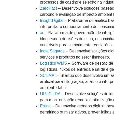
processos de casting e seleção na indúst
ZeroPact
– Desenvolve soluções baseadas 
carbono e avaliação de impacto ambiental
InsightDigital
– Plataforma de análise ba
interpretar o comportamento de consumid
ai
– Plataforma de governação de inteligênc
bloqueando decisões de risco, encaminh
auditáveis para cumprimento regulatório.
Indie Seguros
– Desenvolve soluções digi
serviços e produtos no setor financeiro.
Logistics WMS
– Software de gestão de
logísticas, fluxos de entrada e saída e g
SCEMAI
– Startup que desenvolve um assi
artificial para integração, análise e int
ambiente fabril.
UPinC LDA
– Desenvolve soluções de in
para monitorização remota e otimização d
Enline
– Desenvolve gémeos digitais basead
permitindo otimizar ativos, prever falhas 