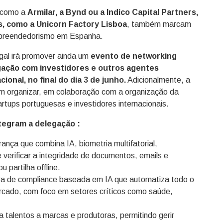
, como a
Armilar, a Bynd ou a Indico Capital Partners,
, como a Unicorn Factory Lisboa
, também marcam
empreendedorismo em Espanha.
gal irá promover ainda um
evento de networking
egação com investidores e outros agentes
onal, no final do dia 3 de junho.
Adicionalmente, a
ém organizar, em colaboração com a organização da
rtups portuguesas e investidores internacionais.
tegram a delegação :
ança que combina IA, biometria multifatorial,
e verificar a integridade de documentos, emails e
 partilha offline.
ra de compliance baseada em IA que automatiza todo o
ercado, com foco em setores críticos como saúde,
ga talentos a marcas e produtoras, permitindo gerir