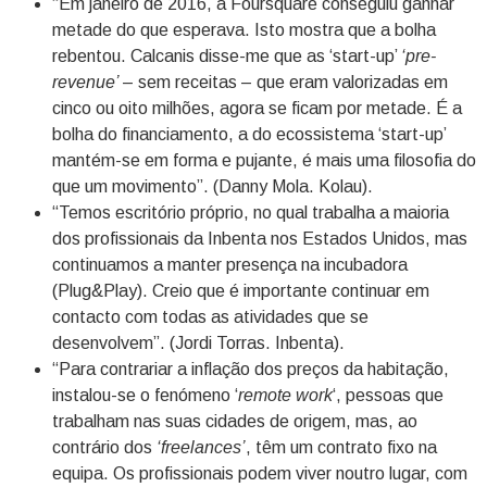
“Em janeiro de 2016, a Foursquare conseguiu ganhar
metade do que esperava. Isto mostra que a bolha
rebentou. Calcanis disse-me que as ‘start-up’
‘pre-
revenue’
– sem receitas – que eram valorizadas em
cinco ou oito milhões, agora se ficam por metade. É a
bolha do financiamento, a do ecossistema ‘start-up’
mantém-se em forma e pujante, é mais uma filosofia do
que um movimento”. (Danny Mola. Kolau).
“Temos escritório próprio, no qual trabalha a maioria
dos profissionais da Inbenta nos Estados Unidos, mas
continuamos a manter presença na incubadora
(Plug&Play). Creio que é importante continuar em
contacto com todas as atividades que se
desenvolvem”. (Jordi Torras. Inbenta).
“Para contrariar a inflação dos preços da habitação,
instalou-se o fenómeno ‘
remote work
‘, pessoas que
trabalham nas suas cidades de origem, mas, ao
contrário dos
‘freelances’
, têm um contrato fixo na
equipa. Os profissionais podem viver noutro lugar, com