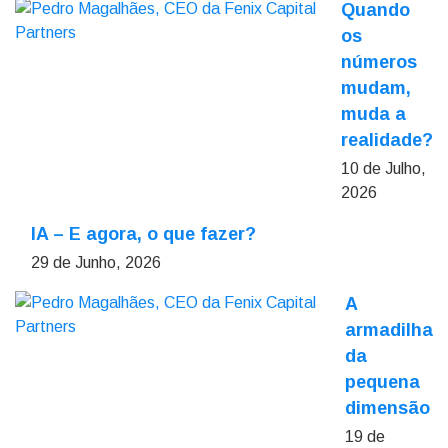
Quando
os
números
mudam,
muda a
realidade?
10 de Julho,
2026
IA – E agora, o que fazer?
29 de Junho, 2026
A
armadilha
da
pequena
dimensão
19 de