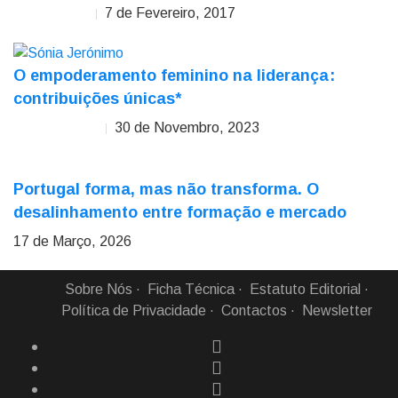
7 de Fevereiro, 2017
Carlos Rocha
O empoderamento feminino na liderança :
contribuições únicas*
30 de Novembro, 2023
Sónia Jerónimo
Portugal forma, mas não transforma. O
desalinhamento entre formação e mercado
17 de Março, 2026
Sobre Nós
Ficha Técnica
Estatuto Editorial
Política de Privacidade
Contactos
Newsletter