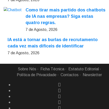
Como tirar mais partido dos chatbots
de IA nas empresas? Siga estas
quatro regras.
7 de Agosto, 2026
IA está a tornar as burlas de recrutamento
cada vez mais difíceis de identificar
7 de Agosto, 2026
Sobre Nós
Ficha Técnica
Estatuto Editorial
Política de Privacidade
Contactos
Newsletter