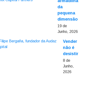
armadilha
da
pequena
dimensão
19 de
Junho, 2026
Vender
não é
desistir
8 de
Junho,
2026