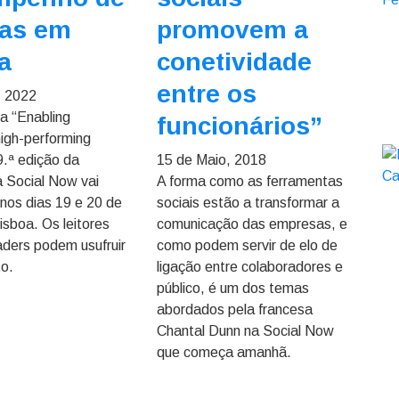
pas em
promovem a
a
conetividade
entre os
, 2022
a “Enabling
funcionários”
igh-performing
9.ª edição da
15 de Maio, 2018
a Social Now vai
A forma como as ferramentas
 nos dias 19 e 20 de
sociais estão a transformar a
isboa. Os leitores
comunicação das empresas, e
aders podem usufruir
como podem servir de elo de
o.
ligação entre colaboradores e
público, é um dos temas
abordados pela francesa
Chantal Dunn na Social Now
que começa amanhã.