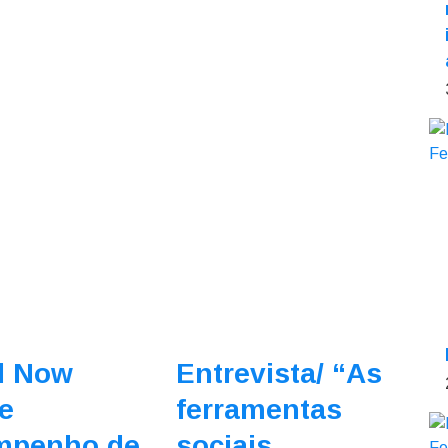
l Now
Entrevista/
“As
e
ferramentas
mpenho de
sociais