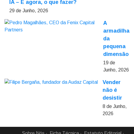
IA – E agora, o que fazer?
29 de Junho, 2026
A
armadilha
da
pequena
dimensão
19 de
Junho, 2026
Vender
não é
desistir
8 de Junho,
2026
Sobre Nós
Ficha Técnica
Estatuto Editorial