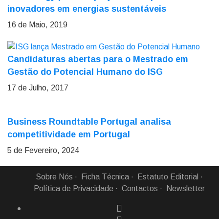
inovadores em energias sustentáveis
16 de Maio, 2019
Candidaturas abertas para o Mestrado em
Gestão do Potencial Humano do ISG
17 de Julho, 2017
Business Roundtable Portugal analisa
competitividade em Portugal
5 de Fevereiro, 2024
Sobre Nós
Ficha Técnica
Estatuto Editorial
Política de Privacidade
Contactos
Newsletter