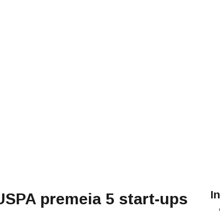
I
USPA premeia 5 start-ups