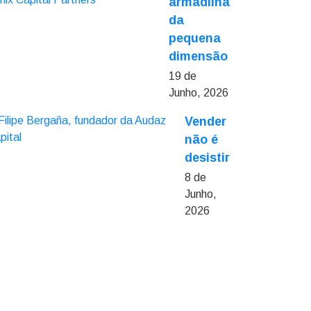
armadilha
da
pequena
dimensão
19 de
Junho, 2026
Vender
não é
desistir
8 de
Junho,
2026