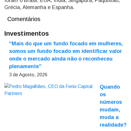
foram o Brasil, EUA, Índia, Singapura, Paquistão,
Grécia, Alemanha e Espanha.
Comentários
Investimentos
“Mais do que um fundo focado em mulheres,
somos um fundo focado em identificar valor
onde o mercado ainda não o reconheceu
plenamente”
3 de Agosto, 2026
Quando
os
números
mudam,
muda a
realidade?