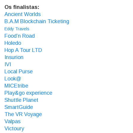
Os finalistas:
Ancient Worlds
B.A.M Blockchain Ticketing
Eddy Travels
Food’n Road
Holedo
Hop A Tour LTD
Insurion
IVI
Local Purse
Look@
MICEtribe
Play&go experience
Shuttle Planet
SmartGuide
The VR Voyage
Valpas
Victoury