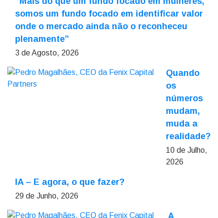
“Mais do que um fundo focado em mulheres,
somos um fundo focado em identificar valor
onde o mercado ainda não o reconheceu
plenamente”
3 de Agosto, 2026
Quando
os
números
mudam,
muda a
realidade?
10 de Julho,
2026
IA – E agora, o que fazer?
29 de Junho, 2026
A