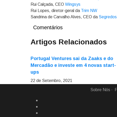
Rui Calçada, CEO
Wingsys
Rui Lopes, diretor-geral da
Trim NW
Sandrina de Carvalho Alves, CEO da
Segredos 
Comentários
Artigos Relacionados
Portugal Ventures sai da Zaaks e do
Mercadão e investe em 4 novas start-
ups
22 de Setembro, 2021
Sobre Nós
F