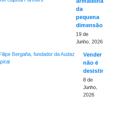
armadilha
da
pequena
dimensão
19 de
Junho, 2026
Vender
não é
desistir
8 de
Junho,
2026