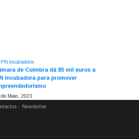
mara de Coimbra dá 85 mil euros a
PN Incubadora para promover
mpreendedorismo
 de Maio, 2023
ntactos
Newsletter