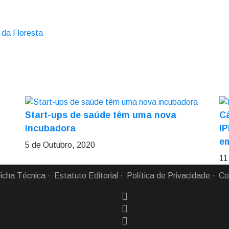
da Floresta
Start-ups de saúde têm uma nova
Câ
incubadora
I
e
5 de Outubro, 2020
11
icha Técnica
Estatuto Editorial
Política de Privacidade
Co