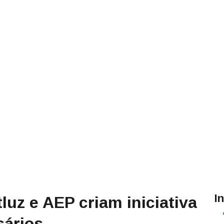
I
luz e AEP criam iniciativa
sários