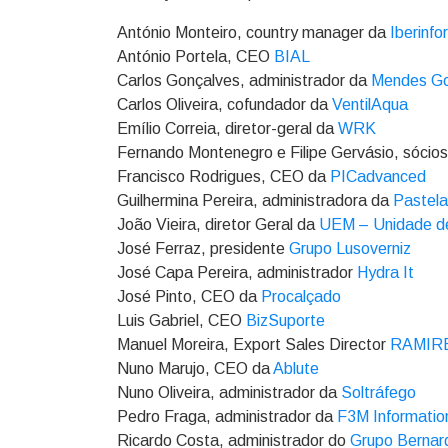
António Monteiro, country manager da
Iberinfo
António Portela, CEO
BIAL
Carlos Gonçalves, administrador da
Mendes Go
Carlos Oliveira, cofundador da
VentilAqua
Emílio Correia, diretor-geral da
WRK
Fernando Montenegro e Filipe Gervásio, sócio
Francisco Rodrigues, CEO da
PICadvanced
Guilhermina Pereira, administradora da
Pastela
João Vieira, diretor Geral da
UEM – Unidade de
José Ferraz, presidente
Grupo Lusoverniz
José Capa Pereira, administrador
Hydra It
José Pinto, CEO da
Procalçado
Luis Gabriel, CEO
BizSuporte
Manuel Moreira, Export Sales Director
RAMIREZ
Nuno Marujo, CEO da
Ablute
Nuno Oliveira, administrador da
Soltráfego
Pedro Fraga, administrador da
F3M Informati
Ricardo Costa, administrador do
Grupo Bernar