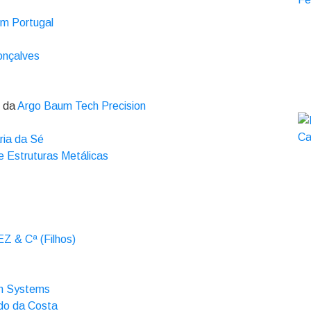
rm Portugal
nçalves
s da
Argo Baum Tech Precision
ria da Sé
 Estruturas Metálicas
 & Cª (Filhos)
on Systems
do da Costa