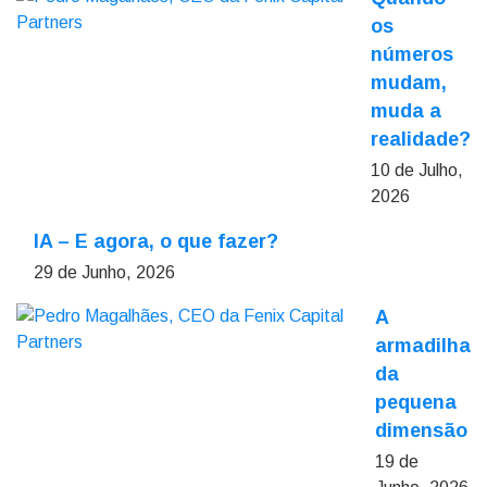
os
números
mudam,
muda a
realidade?
10 de Julho,
2026
IA – E agora, o que fazer?
29 de Junho, 2026
A
armadilha
da
pequena
dimensão
19 de