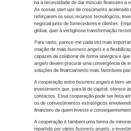
há a necessidade de dar músculo financeiro a 
As nossas
start-ups
de crescimento acelerado 
reforçarem os seus recursos tecnológicos, inv
negocial junto de fornecedores e clientes. Em
global, quer à vertiginosa transformação tecno
Para tanto, parece-me cada vez mais importan
criação de mais
business angels
e a flexibiliz
capazes de colaborar de forma sinérgica e q
angels
devem procurar uma convergência de in
soluções de financiamento mais favoráveis pa
A cooperação entre
business angels
é bem-vin
investimento que, para lá do capital, oferece
contactos. Essa cooperação pode ser feita atr
ou de coinvestimentos estratégicos envolvendo
financeiro de quem investe e consequentemente
A cooperação é também uma forma de minorar o
repartido por vários
business angels
, o invest