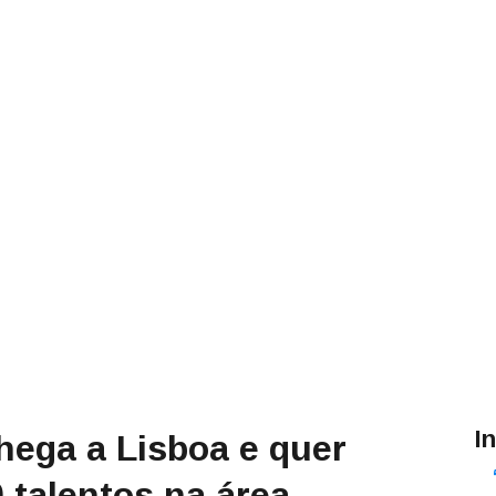
I
hega a Lisboa e quer
 talentos na área