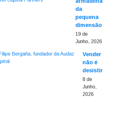
armadilha
da
pequena
dimensão
19 de
Junho, 2026
Vender
não é
desistir
8 de
Junho,
2026