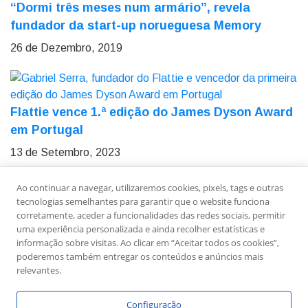
“Dormi três meses num armário”, revela
fundador da start-up norueguesa Memory
26 de Dezembro, 2019
Flattie vence 1.ª edição do James Dyson Award
em Portugal
13 de Setembro, 2023
Ao continuar a navegar, utilizaremos cookies, pixels, tags e outras
Sobre Nós
Ficha Técnica
Estatuto Editorial
tecnologias semelhantes para garantir que o website funciona
Política de Privacidade
Contactos
Newsletter
corretamente, aceder a funcionalidades das redes sociais, permitir
uma experiência personalizada e ainda recolher estatísticas e
informação sobre visitas. Ao clicar em “Aceitar todos os cookies”,
poderemos também entregar os conteúdos e anúncios mais
relevantes.
Configuração