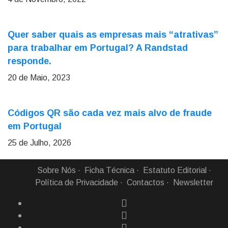
Quer saber quais as empresas mais “atrativas”
para trabalhar em Portugal? A Randstad
responde.
20 de Maio, 2023
Códigos QR são cada vez mais alvo de fraude
em Portugal
25 de Julho, 2026
Sobre Nós
Ficha Técnica
Estatuto Editorial
Política de Privacidade
Contactos
Newsletter