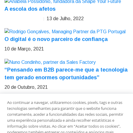
A escola dos afetos
13 de Julho, 2022
Anabela Possidónio
O digital é o novo parceiro de confiança
10 de Março, 2021
“Pensando em B2B parece-me que a tecnologia
tem gerado enormes oportunidades”
20 de Outubro, 2021
Ao continuar a navegar, utilizaremos cookies, pixels, tags e outras
Sobre Nós
Ficha Técnica
Estatuto Editorial
tecnologias semelhantes para garantir que o website funciona
Política de Privacidade
Contactos
Newsletter
corretamente, aceder a funcionalidades das redes sociais, permitir
uma experiência personalizada e ainda recolher estatísticas e
informação sobre visitas. Ao clicar em “Aceitar todos os cookies”,
poderemos também entregar os conteúdos e anúncios mais