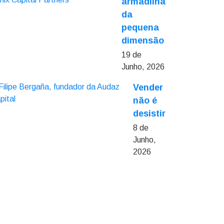
armadilha
da
pequena
dimensão
19 de
Junho, 2026
Vender
não é
desistir
8 de
Junho,
2026