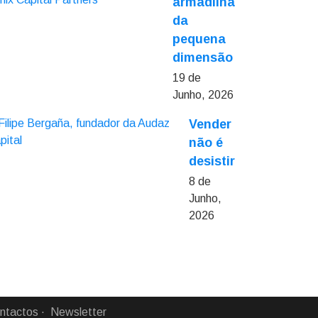
armadilha
da
pequena
dimensão
19 de
Junho, 2026
Vender
não é
desistir
8 de
Junho,
2026
ntactos
Newsletter