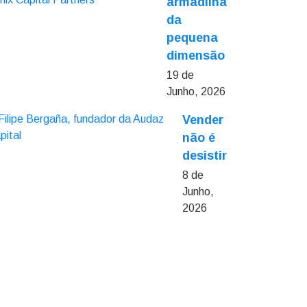
armadilha
da
pequena
dimensão
19 de
Junho, 2026
Vender
não é
desistir
8 de
Junho,
2026