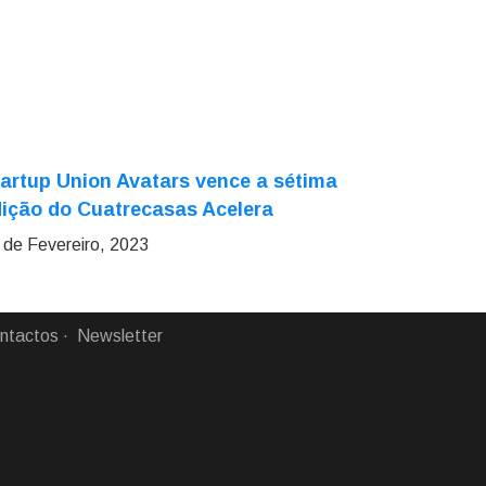
artup Union Avatars vence a sétima
ição do Cuatrecasas Acelera
 de Fevereiro, 2023
ntactos
Newsletter