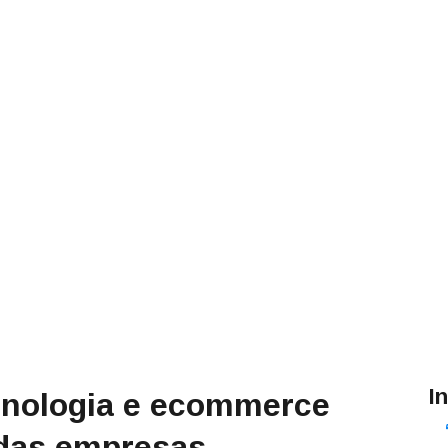
I
cnologia e ecommerce
das empresas