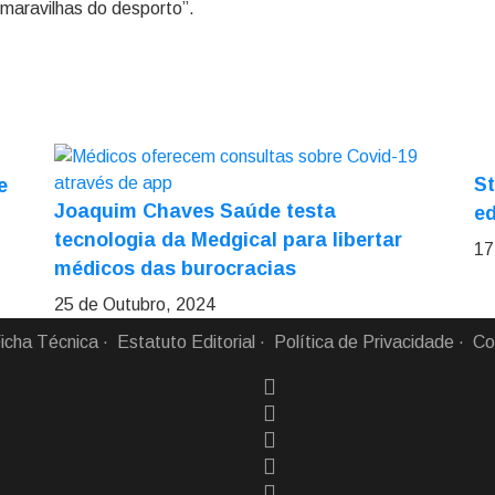
maravilhas do desporto”.
St
e
Joaquim Chaves Saúde testa
ed
tecnologia da Medgical para libertar
17
médicos das burocracias
25 de Outubro, 2024
icha Técnica
Estatuto Editorial
Política de Privacidade
Co