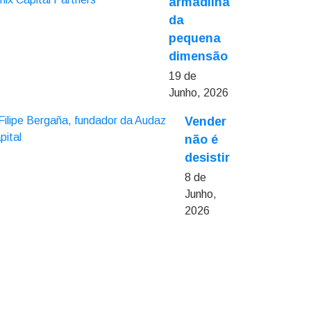
armadilha
da
pequena
dimensão
19 de
Junho, 2026
Vender
não é
desistir
8 de
Junho,
2026