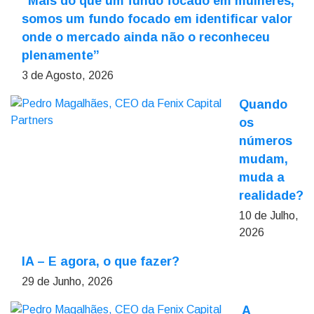
“Mais do que um fundo focado em mulheres,
somos um fundo focado em identificar valor
onde o mercado ainda não o reconheceu
plenamente”
3 de Agosto, 2026
Quando
os
números
mudam,
muda a
realidade?
10 de Julho,
2026
IA – E agora, o que fazer?
29 de Junho, 2026
A