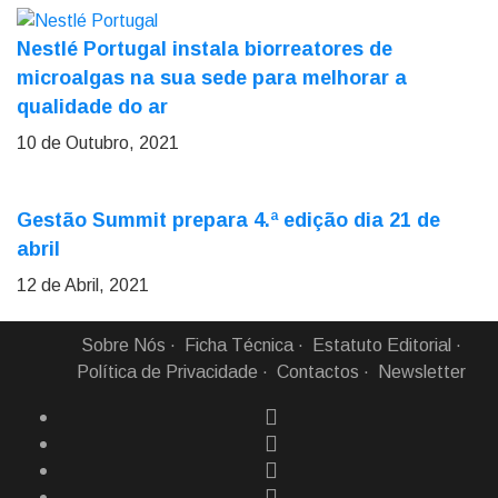
Nestlé Portugal instala biorreatores de
microalgas na sua sede para melhorar a
qualidade do ar
10 de Outubro, 2021
Gestão Summit prepara 4.ª edição dia 21 de
abril
12 de Abril, 2021
Sobre Nós
Ficha Técnica
Estatuto Editorial
Política de Privacidade
Contactos
Newsletter