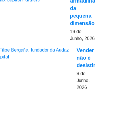
armadilha
da
pequena
dimensão
19 de
Junho, 2026
Vender
não é
desistir
8 de
Junho,
2026