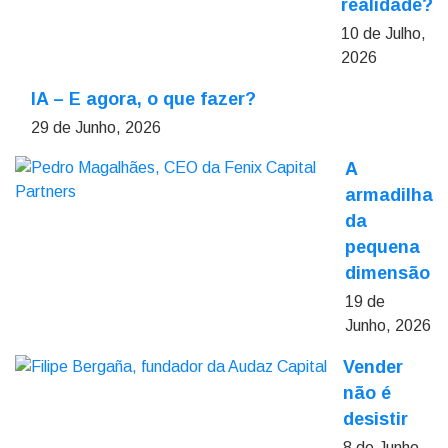
realidade?
10 de Julho,
2026
IA – E agora, o que fazer?
29 de Junho, 2026
A
armadilha
da
pequena
dimensão
19 de
Junho, 2026
Vender
não é
desistir
8 de Junho,